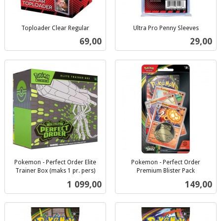
Toploader Clear Regular
Ultra Pro Penny Sleeves
inkl.
inkl.
Pris
Pris
69,00
29,00
mva.
mva.
Pokemon - Perfect Order Elite
Pokemon - Perfect Order
Trainer Box (maks 1 pr. pers)
Premium Blister Pack
inkl.
inkl.
Pris
Pris
1 099,00
149,00
mva.
mva.