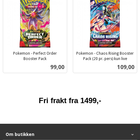
Pokemon - Perfect Order
Pokemon - Chaos Rising Booster
Booster Pack
Pack (20 pr. pers) kun live
inkl.
inkl.
Pris
Pris
99,00
109,00
mva.
mva.
Fri frakt fra 1499,-
Om butikken