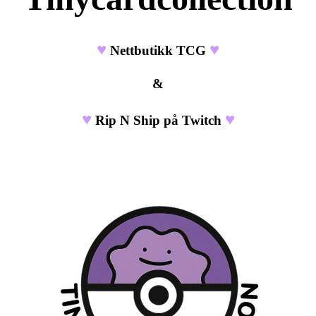
♥
♥
Nettbutikk TCG
&
♥
♥
Rip N Ship på Twitch