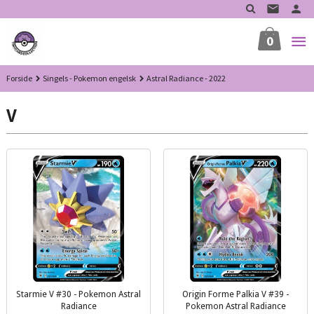
Gå
til
innholdet
0
Forside
Singels - Pokemon engelsk
Astral Radiance - 2022
V
Starmie V #30 - Pokemon Astral
Origin Forme Palkia V #39 -
Radiance
Pokemon Astral Radiance