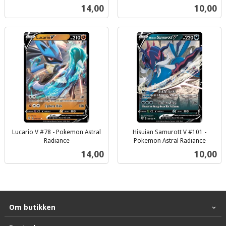
inkl.
inkl.
Pris
Pris
14,00
10,00
mva.
mva.
Lucario V #78 - Pokemon Astral
Hisuian Samurott V #101 -
Radiance
Pokemon Astral Radiance
inkl.
inkl.
Pris
Pris
14,00
10,00
mva.
mva.
Om butikken