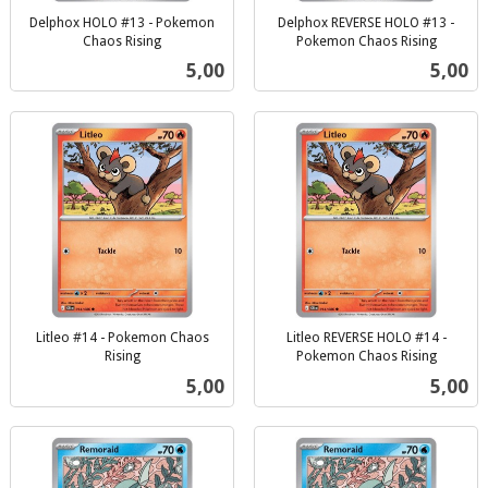
Delphox HOLO #13 - Pokemon
Delphox REVERSE HOLO #13 -
Chaos Rising
Pokemon Chaos Rising
inkl.
inkl.
Pris
Pris
5,00
5,00
mva.
mva.
Litleo #14 - Pokemon Chaos
Litleo REVERSE HOLO #14 -
Rising
Pokemon Chaos Rising
inkl.
inkl.
Pris
Pris
5,00
5,00
mva.
mva.