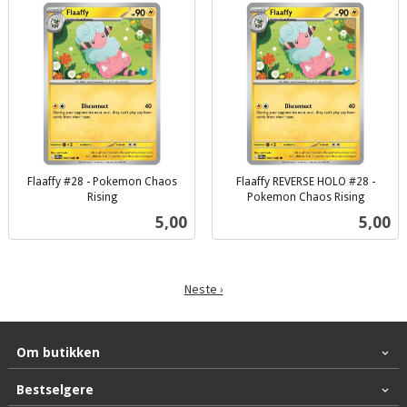
Flaaffy #28 - Pokemon Chaos
Flaaffy REVERSE HOLO #28 -
Rising
Pokemon Chaos Rising
inkl.
inkl.
Pris
Pris
5,00
5,00
mva.
mva.
Neste ›
Om butikken
Bestselgere