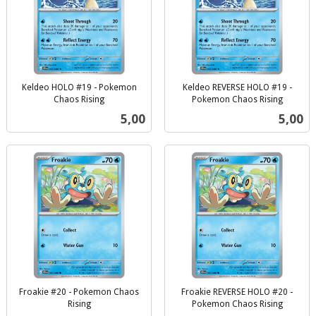
Keldeo HOLO #19 - Pokemon
Keldeo REVERSE HOLO #19 -
Chaos Rising
Pokemon Chaos Rising
inkl.
inkl.
Pris
Pris
5,00
5,00
mva.
mva.
Froakie #20 - Pokemon Chaos
Froakie REVERSE HOLO #20 -
Rising
Pokemon Chaos Rising
inkl.
inkl.