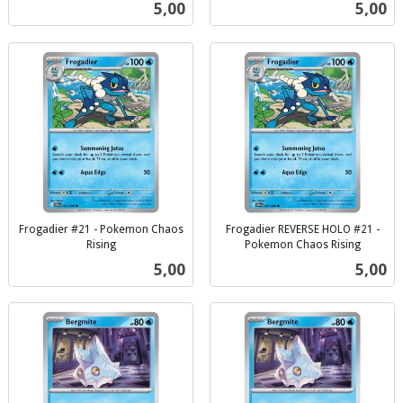
Pris
Pris
5,00
5,00
mva.
mva.
Frogadier #21 - Pokemon Chaos
Frogadier REVERSE HOLO #21 -
Rising
Pokemon Chaos Rising
inkl.
inkl.
Pris
Pris
5,00
5,00
mva.
mva.