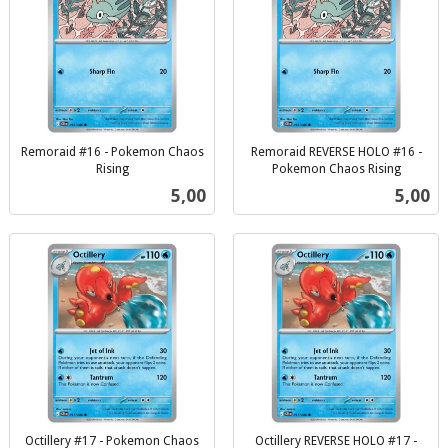
Remoraid #16 - Pokemon Chaos
Remoraid REVERSE HOLO #16 -
Rising
Pokemon Chaos Rising
inkl.
inkl.
Pris
Pris
5,00
5,00
mva.
mva.
Octillery #17 - Pokemon Chaos
Octillery REVERSE HOLO #17 -