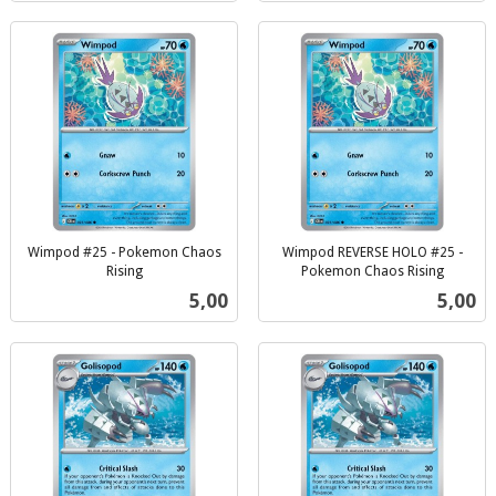
Wimpod #25 - Pokemon Chaos
Wimpod REVERSE HOLO #25 -
Rising
Pokemon Chaos Rising
inkl.
inkl.
Pris
Pris
5,00
5,00
mva.
mva.