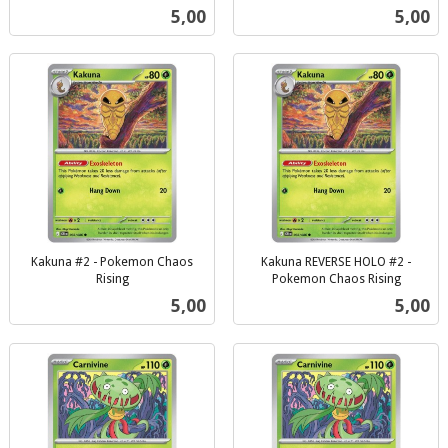
inkl.
inkl.
Pris
Pris
5,00
5,00
mva.
mva.
Kakuna #2 - Pokemon Chaos
Kakuna REVERSE HOLO #2 -
Rising
Pokemon Chaos Rising
inkl.
inkl.
Pris
Pris
5,00
5,00
mva.
mva.