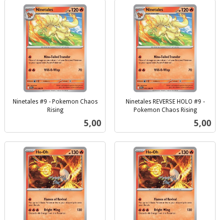
Ninetales #9 - Pokemon Chaos
Ninetales REVERSE HOLO #9 -
Rising
Pokemon Chaos Rising
inkl.
inkl.
Pris
Pris
5,00
5,00
mva.
mva.