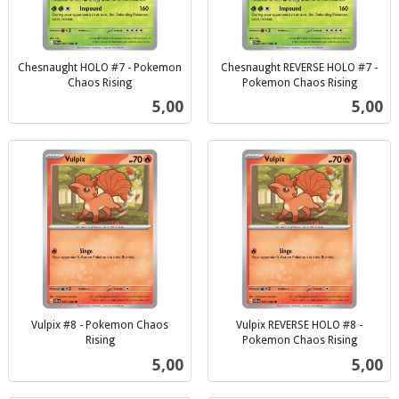
Chesnaught HOLO #7 - Pokemon
Chesnaught REVERSE HOLO #7 -
Chaos Rising
Pokemon Chaos Rising
inkl.
inkl.
Pris
Pris
5,00
5,00
mva.
mva.
Vulpix #8 - Pokemon Chaos
Vulpix REVERSE HOLO #8 -
Rising
Pokemon Chaos Rising
inkl.
inkl.
Pris
Pris
5,00
5,00
mva.
mva.