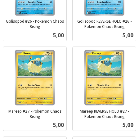
Golisopod #26 - Pokemon Chaos
Golisopod REVERSE HOLO #26 -
Rising
Pokemon Chaos Rising
inkl.
inkl.
Pris
Pris
5,00
5,00
mva.
mva.
Mareep #27 - Pokemon Chaos
Mareep REVERSE HOLO #27 -
Rising
Pokemon Chaos Rising
inkl.
inkl.
Pris
Pris
5,00
5,00
mva.
mva.