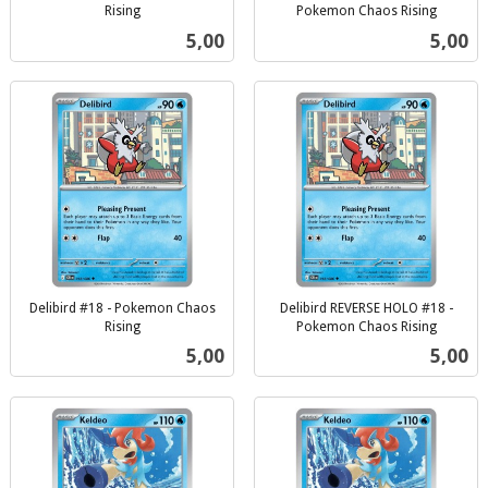
Rising
Pokemon Chaos Rising
inkl.
inkl.
Pris
Pris
5,00
5,00
mva.
mva.
Delibird #18 - Pokemon Chaos
Delibird REVERSE HOLO #18 -
Rising
Pokemon Chaos Rising
inkl.
inkl.
Pris
Pris
5,00
5,00
mva.
mva.