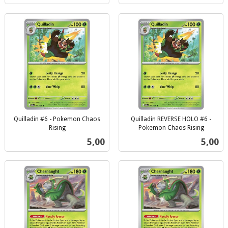
Quilladin #6 - Pokemon Chaos
Quilladin REVERSE HOLO #6 -
Rising
Pokemon Chaos Rising
inkl.
inkl.
Pris
Pris
5,00
5,00
mva.
mva.