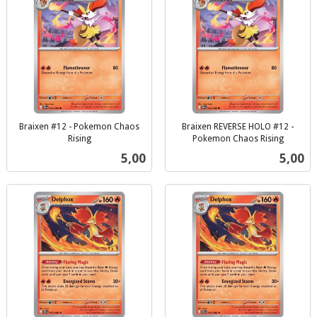
Braixen #12 - Pokemon Chaos
Braixen REVERSE HOLO #12 -
Rising
Pokemon Chaos Rising
inkl.
inkl.
Pris
Pris
5,00
5,00
mva.
mva.