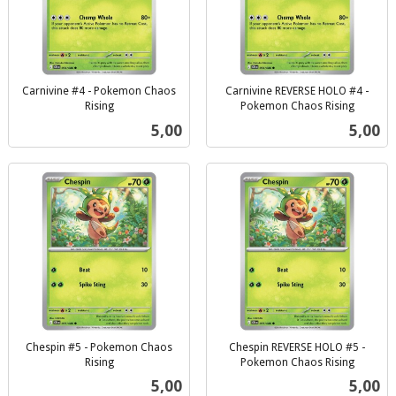
Carnivine #4 - Pokemon Chaos
Carnivine REVERSE HOLO #4 -
Rising
Pokemon Chaos Rising
inkl.
inkl.
Pris
Pris
5,00
5,00
mva.
mva.
Chespin #5 - Pokemon Chaos
Chespin REVERSE HOLO #5 -
Rising
Pokemon Chaos Rising
inkl.
inkl.
Pris
Pris
5,00
5,00
mva.
mva.