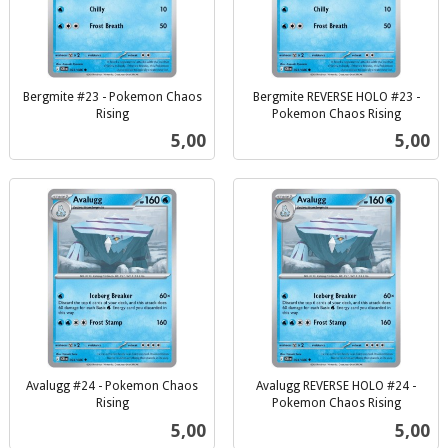
Bergmite #23 - Pokemon Chaos
Bergmite REVERSE HOLO #23 -
Rising
Pokemon Chaos Rising
inkl.
inkl.
Pris
Pris
5,00
5,00
mva.
mva.
Avalugg #24 - Pokemon Chaos
Avalugg REVERSE HOLO #24 -
Rising
Pokemon Chaos Rising
inkl.
inkl.
Pris
Pris
5,00
5,00
mva.
mva.