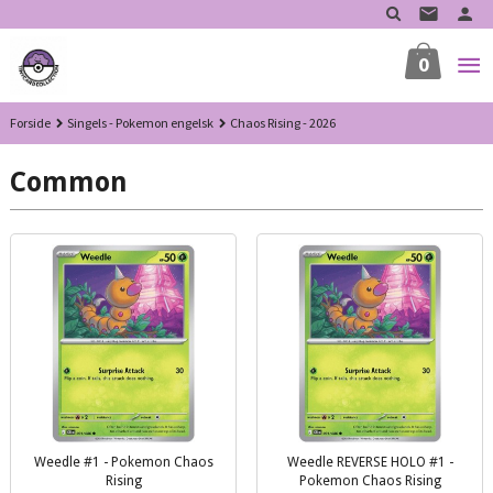
Gå
til
innholdet
0
Forside
Singels - Pokemon engelsk
Chaos Rising - 2026
Common
Weedle #1 - Pokemon Chaos
Weedle REVERSE HOLO #1 -
Rising
Pokemon Chaos Rising