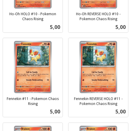
Ho-Oh HOLO #10 - Pokemon
Ho-Oh REVERSE HOLO #10 -
Chaos Rising
Pokemon Chaos Rising
inkl.
inkl.
Pris
Pris
5,00
5,00
mva.
mva.
Fennekin #11 - Pokemon Chaos
Fennekin REVERSE HOLO #11 -
Rising
Pokemon Chaos Rising
inkl.
inkl.
Pris
Pris
5,00
5,00
mva.
mva.