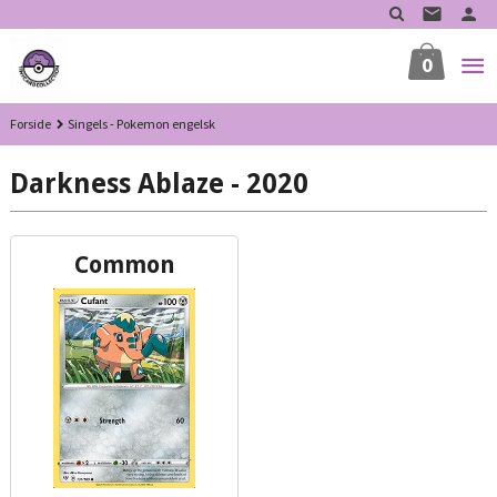
Gå
til
innholdet
0
Forside
Singels - Pokemon engelsk
Darkness Ablaze - 2020
Common