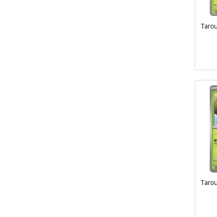
Taro
inkl.
mva.
Taro
inkl.
mva.