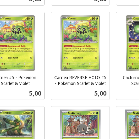
mva.
Kjøp
Kjøp
cnea #5 - Pokemon
Cacnea REVERSE HOLO #5
Cacturn
Scarlet & Violet
- Pokemon Scarlet & Violet
Scar
inkl.
inkl.
Pris
Pris
5,00
5,00
mva.
mva.
Kjøp
Kjøp