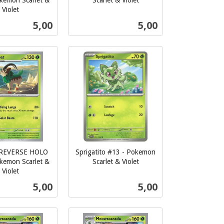
kemon Scarlet &
Scarlet & Violet
inkl.
Violet
mva.
Pris
Pris
5,00
5,00
Kjøp
Kjøp
 REVERSE HOLO
Sprigatito #13 - Pokemon
kemon Scarlet &
Scarlet & Violet
inkl.
Violet
mva.
Pris
Pris
5,00
5,00
Kjøp
Kjøp