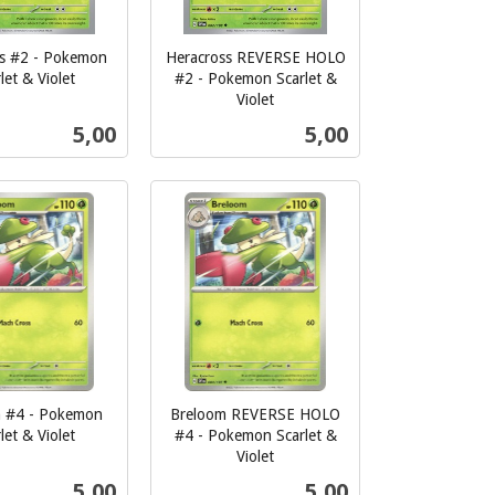
ss #2 - Pokemon
Heracross REVERSE HOLO
let & Violet
#2 - Pokemon Scarlet &
Violet
inkl.
Pris
Pris
5,00
5,00
mva.
Kjøp
Kjøp
 #4 - Pokemon
Breloom REVERSE HOLO
let & Violet
#4 - Pokemon Scarlet &
Violet
inkl.
Pris
Pris
5,00
5,00