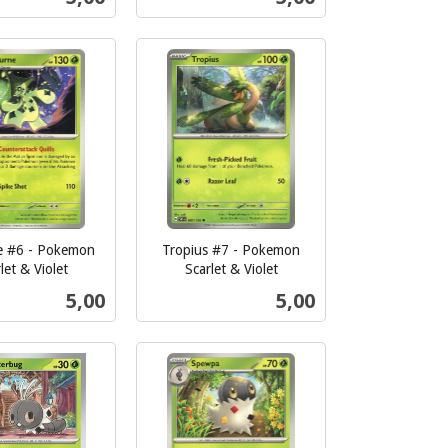
mva.
Kjøp
Kjøp
e #6 - Pokemon
Tropius #7 - Pokemon
let & Violet
Scarlet & Violet
inkl.
Pris
Pris
5,00
5,00
mva.
Kjøp
Kjøp