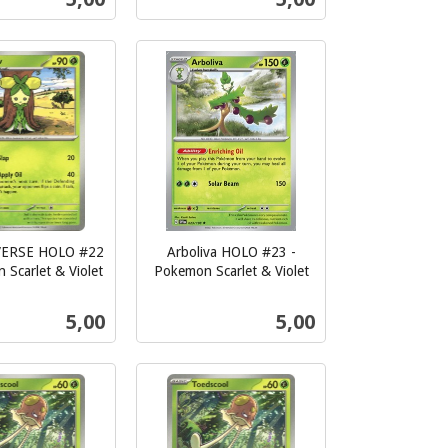
Kjøp
Kjøp
EVERSE HOLO #22
Arboliva HOLO #23 -
 Scarlet & Violet
Pokemon Scarlet & Violet
inkl.
mva.
Pris
Pris
5,00
5,00
Kjøp
Kjøp