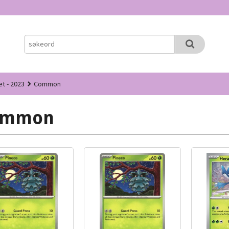
et - 2023
Common
ommon