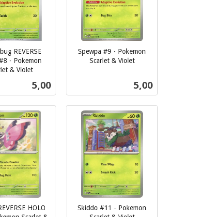
rbug REVERSE
Spewpa #9 - Pokemon
#8 - Pokemon
Scarlet & Violet
inkl.
let & Violet
mva.
Pris
Pris
5,00
5,00
Kjøp
Kjøp
n REVERSE HOLO
Skiddo #11 - Pokemon