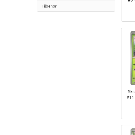
#9 
Tilbehør
inkl.
mva.
Ski
#11 
inkl.
mva.