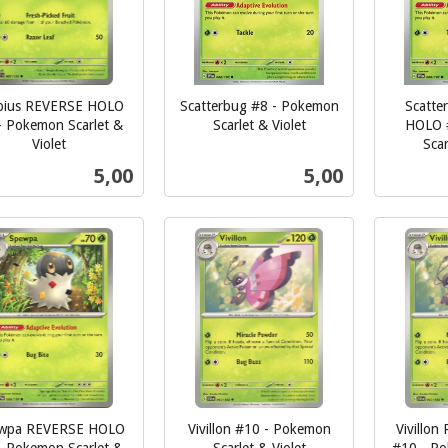
pius REVERSE HOLO
Scatterbug #8 - Pokemon
Scatte
- Pokemon Scarlet &
Scarlet & Violet
HOLO 
inkl.
Violet
Scar
inkl.
mva.
Pris
Pris
5,00
5,00
mva.
Kjøp
Kjøp
wpa REVERSE HOLO
Vivillon #10 - Pokemon
Vivillo