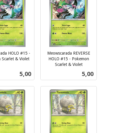
ada HOLO #15 -
Meowscarada REVERSE
Scarlet & Violet
HOLO #15 - Pokemon
Scarlet & Violet
inkl.
Pris
Pris
5,00
5,00
mva.
Kjøp
Kjøp