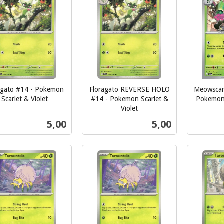
agato #14 - Pokemon
Floragato REVERSE HOLO
Meowscar
Scarlet & Violet
#14 - Pokemon Scarlet &
Pokemon 
inkl.
Violet
inkl.
mva.
Pris
Pris
5,00
5,00
mva.
Kjøp
Kjøp