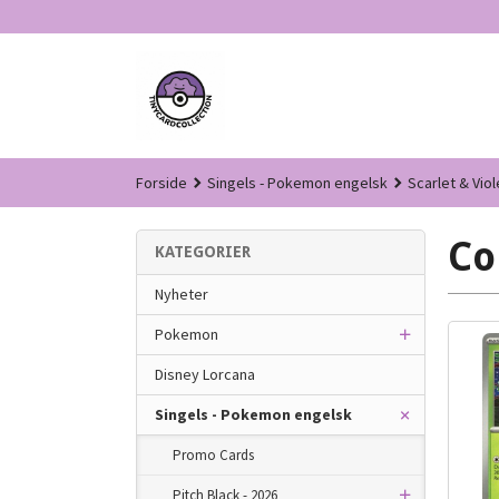
Gå
til
innholdet
Forside
Singels - Pokemon engelsk
Scarlet & Viol
C
KATEGORIER
Nyheter
Pokemon
Disney Lorcana
Singels - Pokemon engelsk
Promo Cards
Pitch Black - 2026