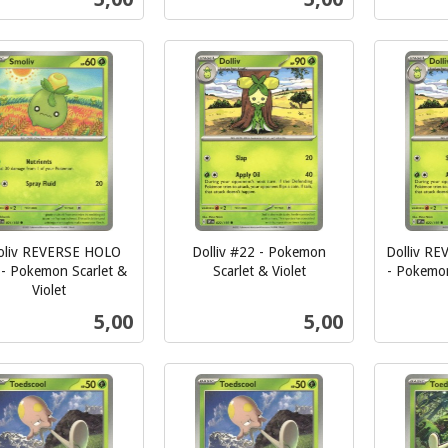
mva.
mva.
Kjøp
Kjøp
oliv REVERSE HOLO
Dolliv #22 - Pokemon
Dolliv R
- Pokemon Scarlet &
Scarlet & Violet
- Pokemon
inkl.
inkl.
Violet
mva.
mva.
Pris
Pris
5,00
5,00
Kjøp
Kjøp