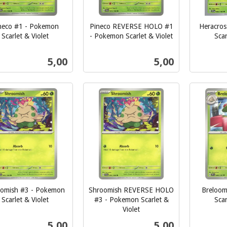
neco #1 - Pokemon
Pineco REVERSE HOLO #1
Heracro
Scarlet & Violet
- Pokemon Scarlet & Violet
Scar
inkl.
inkl.
mva.
mva.
Pris
Pris
5,00
5,00
Kjøp
Kjøp
omish #3 - Pokemon
Shroomish REVERSE HOLO
Breloom
Scarlet & Violet
#3 - Pokemon Scarlet &
Scar
inkl.
Violet
inkl.
mva.
Pris
Pris
5,00
5,00