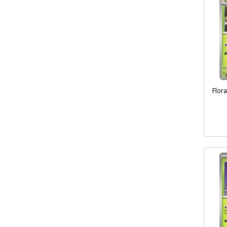
Flor
inkl.
mva.