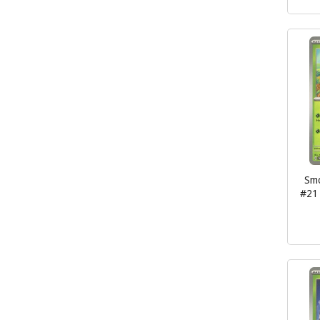
Sm
#21 
inkl.
mva.