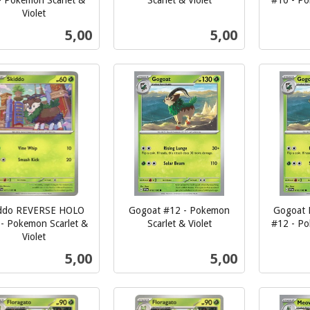
- Pokemon Scarlet &
Scarlet & Violet
#10 - Po
inkl.
Violet
inkl.
mva.
Pris
Pris
5,00
5,00
mva.
Kjøp
Kjøp
ddo REVERSE HOLO
Gogoat #12 - Pokemon
Gogoat
- Pokemon Scarlet &
Scarlet & Violet
#12 - Po
inkl.
Violet
inkl.
mva.
Pris
Pris
5,00
5,00
mva.
Kjøp
Kjøp