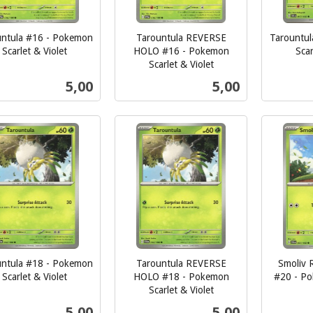
untula #16 - Pokemon
Tarountula REVERSE
Tarountu
Scarlet & Violet
HOLO #16 - Pokemon
Scar
inkl.
Scarlet & Violet
inkl.
mva.
Pris
Pris
5,00
5,00
mva.
Kjøp
Kjøp
untula #18 - Pokemon
Tarountula REVERSE
Smoliv
Scarlet & Violet
HOLO #18 - Pokemon
#20 - Po
Scarlet & Violet
inkl.
inkl.
Pris
Pris
5,00
5,00