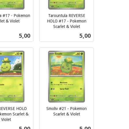
la #17 - Pokemon
Tarountula REVERSE
let & Violet
HOLO #17 - Pokemon
Scarlet & Violet
inkl.
Pris
Pris
5,00
5,00
mva.
Kjøp
Kjøp
 REVERSE HOLO
Smoliv #21 - Pokemon
kemon Scarlet &
Scarlet & Violet
inkl.
Violet
mva.
Pris
Pris
5,00
5,00