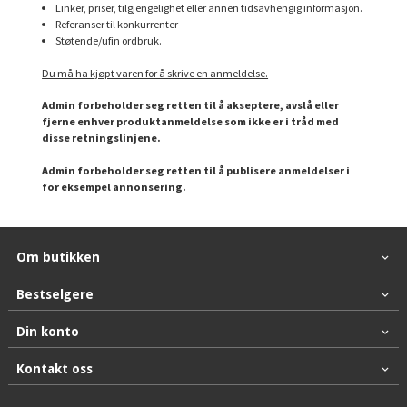
Linker, priser, tilgjengelighet eller annen tidsavhengig informasjon.
Referanser til konkurrenter
Støtende/ufin ordbruk.
Du må ha kjøpt varen for å skrive en anmeldelse.
Admin forbeholder seg retten til å akseptere, avslå eller
fjerne enhver produktanmeldelse som ikke er i tråd med
disse retningslinjene.
Admin forbeholder seg retten til å publisere anmeldelser i
for eksempel annonsering.
Om butikken
Bestselgere
Din konto
Kontakt oss