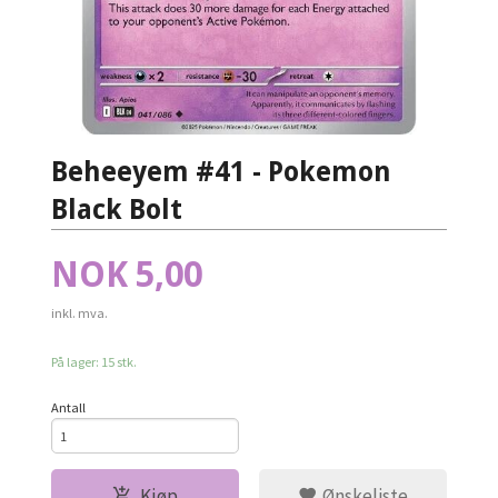
Beheeyem #41 - Pokemon
Black Bolt
Pris
NOK
5,00
inkl. mva.
På lager: 15 stk.
Antall
Kjøp
Ønskeliste