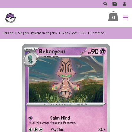
Gå
til
innholdet
0
Forside
Singels - Pokemon engelsk
Black Bolt - 2025
Common