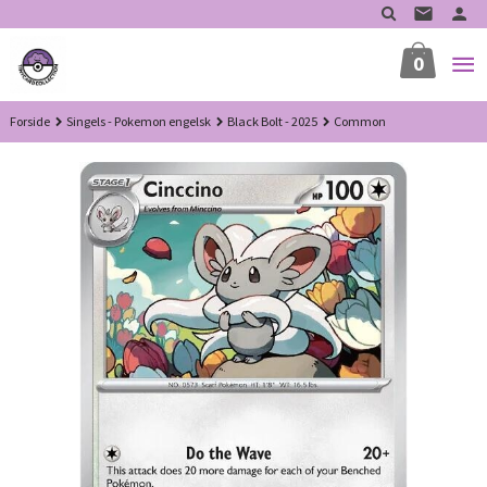
Gå
til
innholdet
0
Forside
Singels - Pokemon engelsk
Black Bolt - 2025
Common