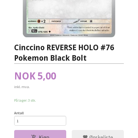
Cinccino REVERSE HOLO #76
Pokemon Black Bolt
Pris
NOK
5,00
inkl. mva.
På lager: 3 stk.
Antall
Kjøp
Ønskeliste