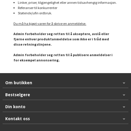
Linker, priser, tilgjengelighet eller annen tidsavhengig informasjon.
Referanser til konkurrenter
Støtende/ufin ordbruk.
Du må ha kjøpt varen for å skrive en anmeldelse.
Admin forbeholder seg retten til å akseptere, avslå eller
fjerne enhver produktanmeldelse som ikke er i tråd med
disse retningslinjene.
Admin forbeholder seg retten til å publisere anmeldelser i
for eksempel annonsering.
Om butikken
Bestselgere
Din konto
Kontakt oss