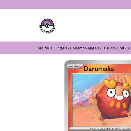
Gå
til
innholdet
Forside
Singels - Pokemon engelsk
Black Bolt - 2