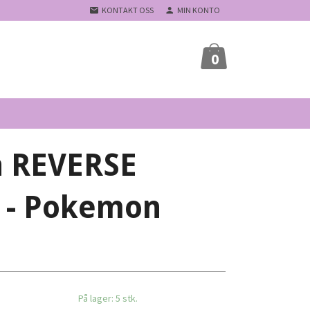
KONTAKT OSS
MIN KONTO
0
 REVERSE
 - Pokemon
På lager: 5 stk.