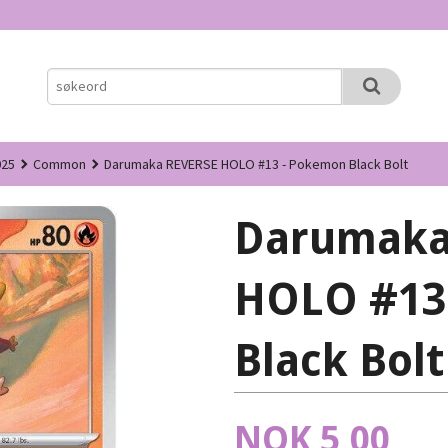
025
Common
Darumaka REVERSE HOLO #13 - Pokemon Black Bolt
Darumaka
HOLO #13
Black Bolt
Pris
NOK
5,00