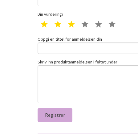
Din vurdering?
1 star
2 star
3 star
4 star
5 star
6 star
Oppgi en tittel for anmeldelsen din
Skriv inn produktanmeldelsen i feltet under