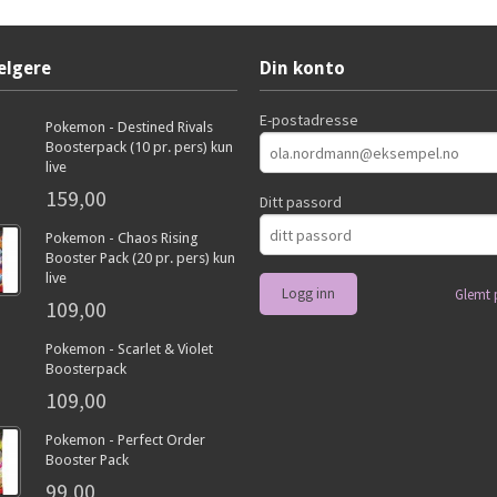
elgere
Din konto
E-postadresse
Pokemon - Destined Rivals
Boosterpack (10 pr. pers) kun
live
159,00
Ditt passord
Pokemon - Chaos Rising
Booster Pack (20 pr. pers) kun
live
Glemt 
109,00
Pokemon - Scarlet & Violet
Boosterpack
109,00
Pokemon - Perfect Order
Booster Pack
99,00