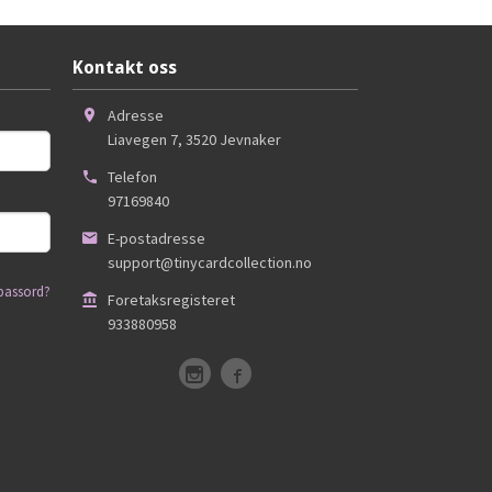
Kontakt oss
Adresse
Liavegen 7
,
3520
Jevnaker
Telefon
97169840
E-postadresse
support@tinycardcollection.no
passord?
Foretaksregisteret
933880958