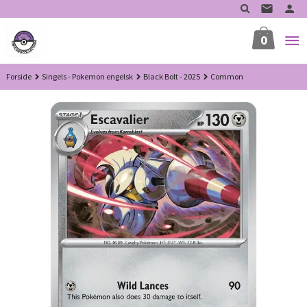
Gå
til
innholdet
0
Forside
Singels - Pokemon engelsk
Black Bolt - 2025
Common