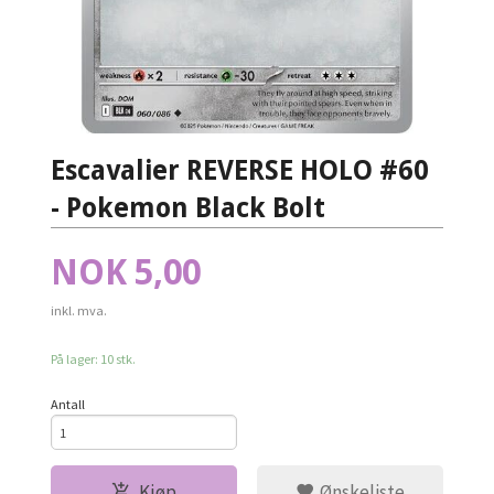
Escavalier REVERSE HOLO #60
- Pokemon Black Bolt
Pris
NOK
5,00
inkl. mva.
På lager: 10 stk.
Antall
Kjøp
Ønskeliste