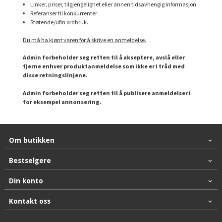
Linker, priser, tilgjengelighet eller annen tidsavhengig informasjon.
Referanser til konkurrenter
Støtende/ufin ordbruk.
Du må ha kjøpt varen for å skrive en anmeldelse.
Admin forbeholder seg retten til å akseptere, avslå eller
fjerne enhver produktanmeldelse som ikke er i tråd med
disse retningslinjene.
Admin forbeholder seg retten til å publisere anmeldelser i
for eksempel annonsering.
Om butikken
Bestselgere
Din konto
Kontakt oss