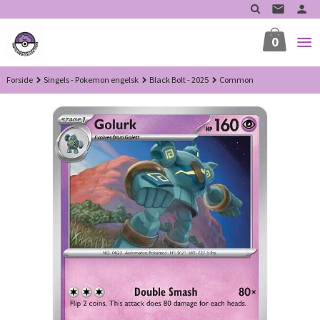
Gå
til
innholdet
0
Forside
Singels - Pokemon engelsk
Black Bolt - 2025
Common