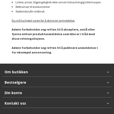
Linker, priser, tilgjengelighet eller annen tidsavhengig informasjon.
Referanser til konkurrenter
Støtende/ufin ordbruk.
Du må ha kjøpt varen for å skrive en anmeldelse.
Admin forbeholder seg retten til å akseptere, avslå eller
fjerne enhver produktanmeldelse som ikke er i tråd med
disse retningslinjene.
Admin forbeholder seg retten til å publisere anmeldelser i
for eksempel annonsering.
Om butikken
Bestselgere
Din konto
Kontakt oss