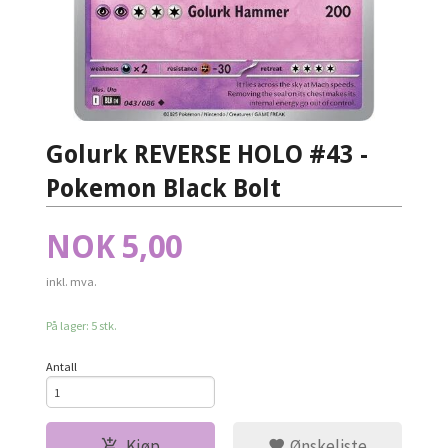
Golurk REVERSE HOLO #43 -
Pokemon Black Bolt
Pris
NOK
5,00
inkl. mva.
På lager: 5 stk.
Antall
Kjøp
Ønskeliste