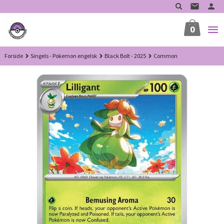
Gå
til
innholdet
0
Forside
Singels - Pokemon engelsk
Black Bolt - 2025
Common