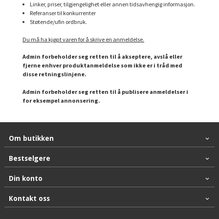
Linker, priser, tilgjengelighet eller annen tidsavhengig informasjon.
Referanser til konkurrenter
Støtende/ufin ordbruk.
Du må ha kjøpt varen for å skrive en anmeldelse.
Admin forbeholder seg retten til å akseptere, avslå eller
fjerne enhver produktanmeldelse som ikke er i tråd med
disse retningslinjene.
Admin forbeholder seg retten til å publisere anmeldelser i
for eksempel annonsering.
Om butikken
Bestselgere
Din konto
Kontakt oss