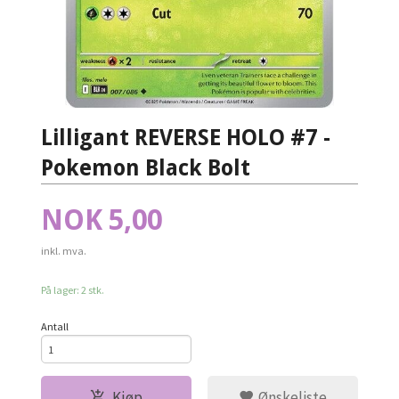
Lilligant REVERSE HOLO #7 -
Pokemon Black Bolt
Pris
NOK
5,00
inkl. mva.
På lager: 2 stk.
Antall
Kjøp
Ønskeliste