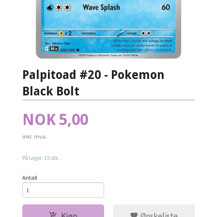
Palpitoad #20 - Pokemon
Black Bolt
Pris
NOK
5,00
inkl. mva.
På lager: 15 stk.
Antall
Kjøp
Ønskeliste