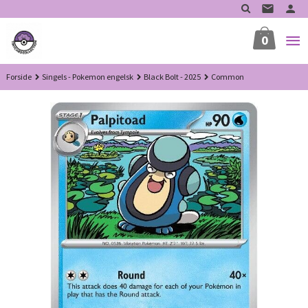
Gå
til
innholdet
0
Forside
Singels - Pokemon engelsk
Black Bolt - 2025
Common