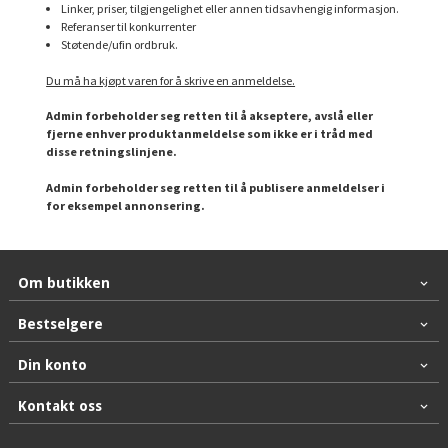
Linker, priser, tilgjengelighet eller annen tidsavhengig informasjon.
Referanser til konkurrenter
Støtende/ufin ordbruk.
Du må ha kjøpt varen for å skrive en anmeldelse.
Admin forbeholder seg retten til å akseptere, avslå eller
fjerne enhver produktanmeldelse som ikke er i tråd med
disse retningslinjene.
Admin forbeholder seg retten til å publisere anmeldelser i
for eksempel annonsering.
Om butikken
Bestselgere
Din konto
Kontakt oss