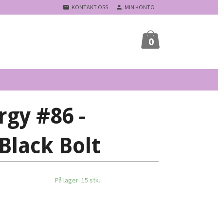
KONTAKT OSS
MIN KONTO
0
rgy #86 -
lack Bolt
På lager: 15 stk.