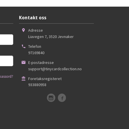
Kontakt oss
Adresse
Liavegen 7
,
3520
Jevnaker
Telefon
97169840
E-postadresse
support@tinycardcollection.no
passord?
Foretaksregisteret
933880958