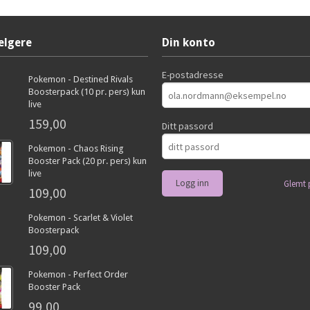
elgere
Din konto
E-postadresse
Pokemon - Destined Rivals
Boosterpack (10 pr. pers) kun
live
159,00
Ditt passord
Pokemon - Chaos Rising
Booster Pack (20 pr. pers) kun
live
Glemt 
109,00
Pokemon - Scarlet & Violet
Boosterpack
109,00
Pokemon - Perfect Order
Booster Pack
99,00