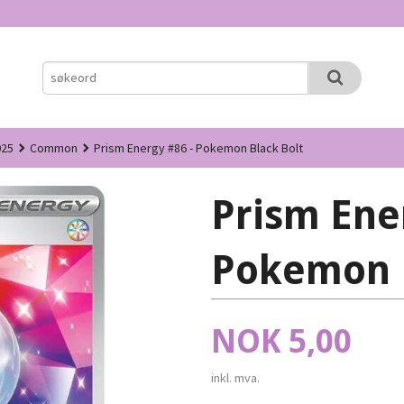
025
Common
Prism Energy #86 - Pokemon Black Bolt
Prism Ene
Pokemon B
Pris
NOK
5,00
inkl. mva.