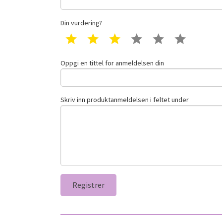
Din vurdering?
1 star
2 star
3 star
4 star
5 star
6 star
Oppgi en tittel for anmeldelsen din
Skriv inn produktanmeldelsen i feltet under