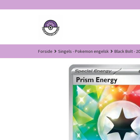
Gå
til
innholdet
Forside
Singels - Pokemon engelsk
Black Bolt - 2