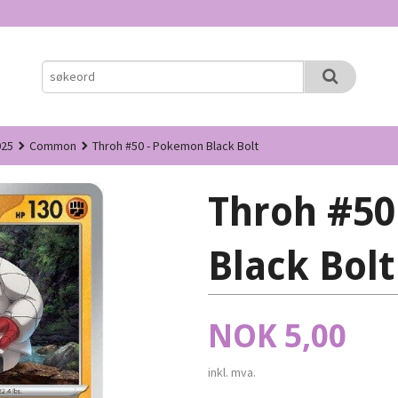
025
Common
Throh #50 - Pokemon Black Bolt
Throh #50
Black Bolt
Pris
NOK
5,00
inkl. mva.