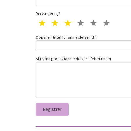
Din vurdering?
1 star
2 star
3 star
4 star
5 star
6 star
Oppgi en tittel for anmeldelsen din
Skriv inn produktanmeldelsen i feltet under