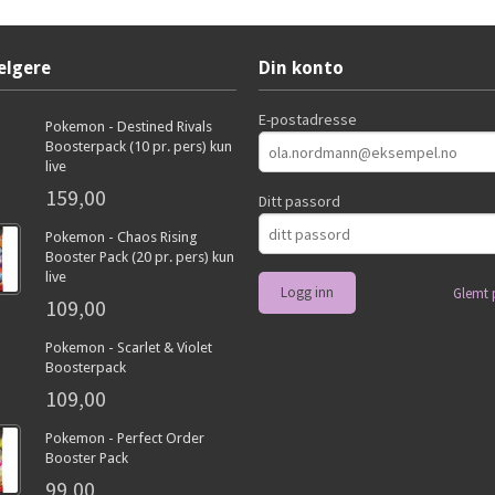
elgere
Din konto
E-postadresse
Pokemon - Destined Rivals
Boosterpack (10 pr. pers) kun
live
159,00
Ditt passord
Pokemon - Chaos Rising
Booster Pack (20 pr. pers) kun
live
Glemt 
109,00
Pokemon - Scarlet & Violet
Boosterpack
109,00
Pokemon - Perfect Order
Booster Pack
99,00