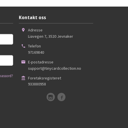
Kontakt oss
Adresse
Liavegen 7
,
3520
Jevnaker
Telefon
97169840
E-postadresse
support@tinycardcollection.no
passord?
Foretaksregisteret
933880958