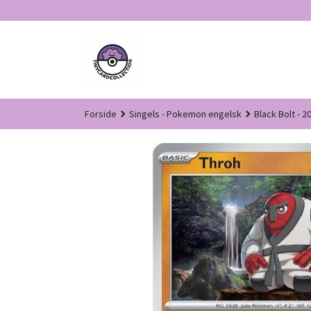
Gå
til
innholdet
Forside
Singels - Pokemon engelsk
Black Bolt - 2