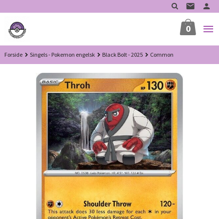
Gå
til
innholdet
0
Forside
Singels - Pokemon engelsk
Black Bolt - 2025
Common