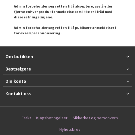
Admin forbeholder seg retten til å akseptere, avslå eller
fjerne enhver produktanmeldelse som ikke er i tråd med
disse retningslinjene.
Admin forbeholder seg retten til å publisere anmeldelser i
for eksempel annonsering.
Om butikken
Bestselgere
Din konto
Kontakt oss
Frakt
Kjøpsbetingelser
Sikkerhet og personvern
Nyhetsbrev