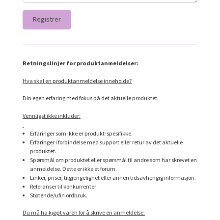
Retningslinjer for produktanmeldelser:
Hva skal en produktanmeldelse inneholde?
Din egen erfaring med fokus på det aktuelle produktet.
Vennligst ikke inkluder:
Erfaringer som ikke er produkt-spesifikke.
Erfaringer i forbindelse med support eller retur av det aktuelle
produktet.
Spørsmål om produktet eller spørsmål til andre som har skrevet en
anmeldelse. Dette er ikke et forum.
Linker, priser, tilgjengelighet eller annen tidsavhengig informasjon.
Referanser til konkurrenter
Støtende/ufin ordbruk.
Du må ha kjøpt varen for å skrive en anmeldelse.