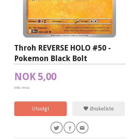
Throh REVERSE HOLO #50 -
Pokemon Black Bolt
Pris
NOK
5,00
inkl. mva.
Utsolgt
Ønskeliste