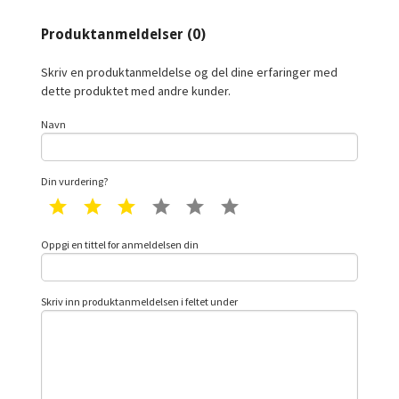
Produktanmeldelser (0)
Skriv en produktanmeldelse og del dine erfaringer med
dette produktet med andre kunder.
Navn
Din vurdering?
1 star
2 star
3 star
4 star
5 star
6 star
Oppgi en tittel for anmeldelsen din
Skriv inn produktanmeldelsen i feltet under