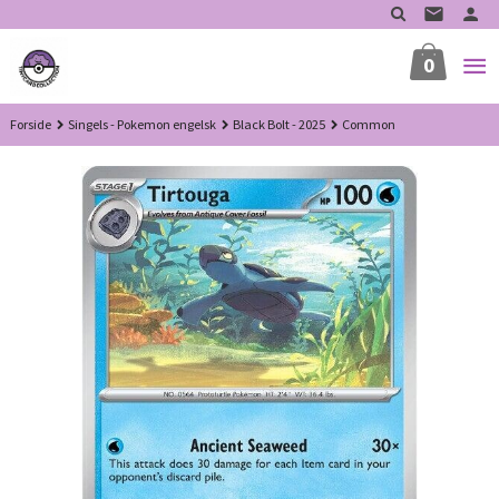
Gå
til
innholdet
0
Forside
Singels - Pokemon engelsk
Black Bolt - 2025
Common