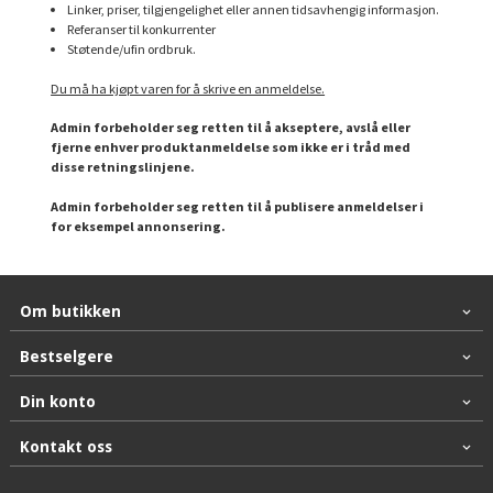
Linker, priser, tilgjengelighet eller annen tidsavhengig informasjon.
Referanser til konkurrenter
Støtende/ufin ordbruk.
Du må ha kjøpt varen for å skrive en anmeldelse.
Admin forbeholder seg retten til å akseptere, avslå eller
fjerne enhver produktanmeldelse som ikke er i tråd med
disse retningslinjene.
Admin forbeholder seg retten til å publisere anmeldelser i
for eksempel annonsering.
Om butikken
Bestselgere
Din konto
Kontakt oss