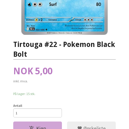
Tirtouga #22 - Pokemon Black
Bolt
Pris
NOK
5,00
inkl. mva.
På lager: 15 stk.
Antall
Kjøp
Ønskeliste