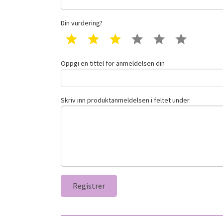
Din vurdering?
1 star
2 star
3 star
4 star
5 star
6 star
Oppgi en tittel for anmeldelsen din
Skriv inn produktanmeldelsen i feltet under