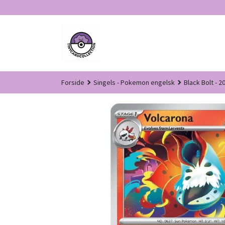
Gå
til
innholdet
Forside
Singels - Pokemon engelsk
Black Bolt - 2