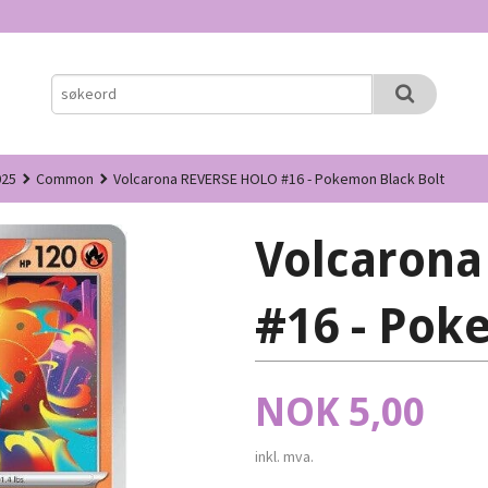
025
Common
Volcarona REVERSE HOLO #16 - Pokemon Black Bolt
Volcaron
#16 - Pok
Pris
NOK
5,00
inkl. mva.