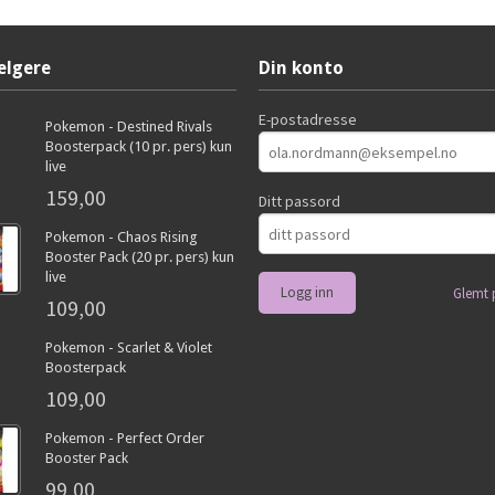
elgere
Din konto
E-postadresse
Pokemon - Destined Rivals
Boosterpack (10 pr. pers) kun
live
159,00
Ditt passord
Pokemon - Chaos Rising
Booster Pack (20 pr. pers) kun
live
Glemt 
109,00
Pokemon - Scarlet & Violet
Boosterpack
109,00
Pokemon - Perfect Order
Booster Pack
99,00