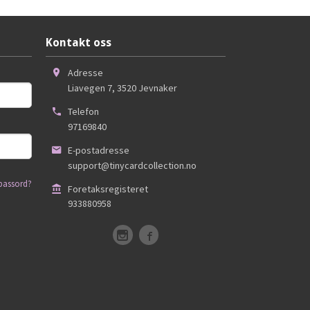
Kontakt oss
Adresse
Liavegen 7
,
3520
Jevnaker
Telefon
97169840
E-postadresse
support@tinycardcollection.no
passord?
Foretaksregisteret
933880958