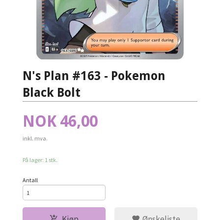
N's Plan #163 - Pokemon
Black Bolt
Pris
NOK
46,00
inkl. mva.
På lager: 1 stk.
Antall
Kjøp
Ønskeliste