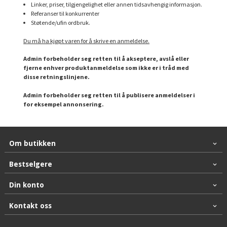
Linker, priser, tilgjengelighet eller annen tidsavhengig informasjon.
Referanser til konkurrenter
Støtende/ufin ordbruk.
Du må ha kjøpt varen for å skrive en anmeldelse.
Admin forbeholder seg retten til å akseptere, avslå eller
fjerne enhver produktanmeldelse som ikke er i tråd med
disse retningslinjene.
Admin forbeholder seg retten til å publisere anmeldelser i
for eksempel annonsering.
Om butikken
Bestselgere
Din konto
Kontakt oss