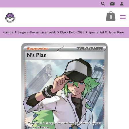
Gå
til
innholdet
0
Forside
Singels - Pokemon engelsk
Black Bolt - 2025
Special Art & Hyper Rare