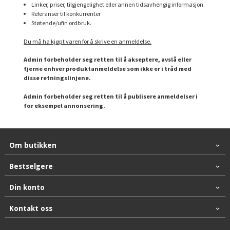
Linker, priser, tilgjengelighet eller annen tidsavhengig informasjon.
Referanser til konkurrenter
Støtende/ufin ordbruk.
Du må ha kjøpt varen for å skrive en anmeldelse.
Admin forbeholder seg retten til å akseptere, avslå eller
fjerne enhver produktanmeldelse som ikke er i tråd med
disse retningslinjene.
Admin forbeholder seg retten til å publisere anmeldelser i
for eksempel annonsering.
Om butikken
Bestselgere
Din konto
Kontakt oss