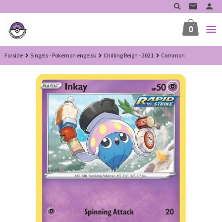
Gå
til
innholdet
0
Forside
Singels - Pokemon engelsk
Chilling Reign - 2021
Common