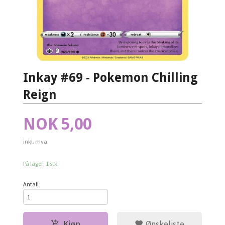
Inkay #69 - Pokemon Chilling
Reign
Pris
NOK
5,00
inkl. mva.
På lager: 1 stk.
Antall
Kjøp
Ønskeliste