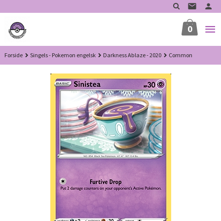
Gå
til
innholdet
0
Forside
Singels - Pokemon engelsk
Darkness Ablaze - 2020
Common