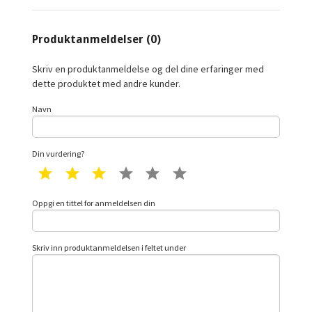
Produktanmeldelser (0)
Skriv en produktanmeldelse og del dine erfaringer med
dette produktet med andre kunder.
Navn
Din vurdering?
1 star
2 star
3 star
4 star
5 star
6 star
Oppgi en tittel for anmeldelsen din
Skriv inn produktanmeldelsen i feltet under