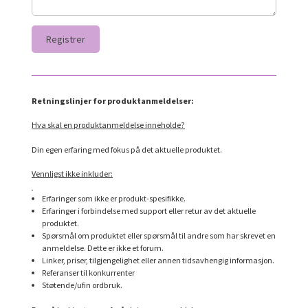
Retningslinjer for produktanmeldelser:
Hva skal en produktanmeldelse inneholde?
Din egen erfaring med fokus på det aktuelle produktet.
Vennligst ikke inkluder:
Erfaringer som ikke er produkt-spesifikke.
Erfaringer i forbindelse med support eller retur av det aktuelle
produktet.
Spørsmål om produktet eller spørsmål til andre som har skrevet en
anmeldelse. Dette er ikke et forum.
Linker, priser, tilgjengelighet eller annen tidsavhengig informasjon.
Referanser til konkurrenter
Støtende/ufin ordbruk.