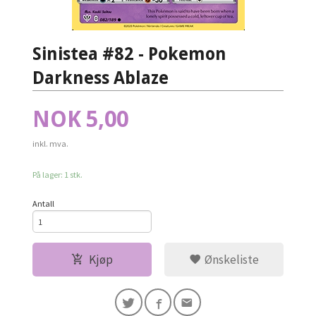
Sinistea #82 - Pokemon
Darkness Ablaze
Pris
NOK
5,00
inkl. mva.
På lager: 1 stk.
Antall
Kjøp
Ønskeliste