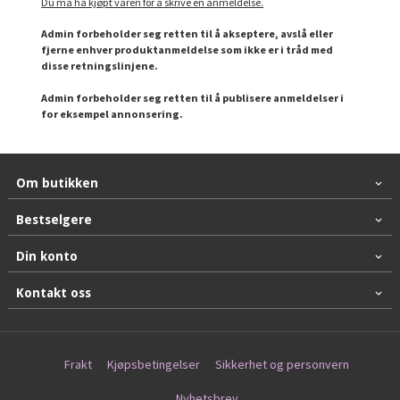
Du må ha kjøpt varen for å skrive en anmeldelse.
Admin forbeholder seg retten til å akseptere, avslå eller
fjerne enhver produktanmeldelse som ikke er i tråd med
disse retningslinjene.
Admin forbeholder seg retten til å publisere anmeldelser i
for eksempel annonsering.
Om butikken
Bestselgere
Din konto
Kontakt oss
Frakt
Kjøpsbetingelser
Sikkerhet og personvern
Nyhetsbrev