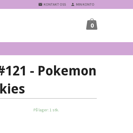
KONTAKT OSS
MIN KONTO
0
#121 - Pokemon
kies
På lager: 1 stk.