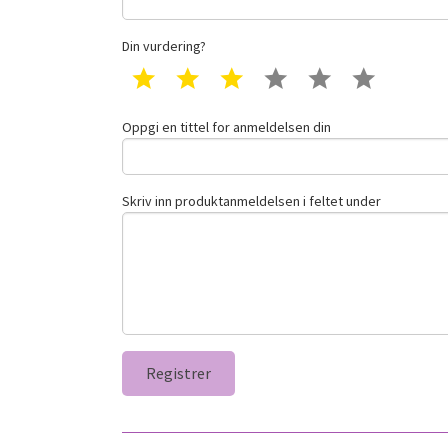
Din vurdering?
1 star
2 star
3 star
4 star
5 star
6 star
Oppgi en tittel for anmeldelsen din
Skriv inn produktanmeldelsen i feltet under