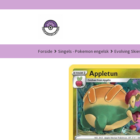
Gå
til
innholdet
Forside
Singels - Pokemon engelsk
Evolving Skie