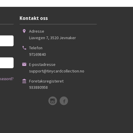
Kontakt oss
Adresse
Liavegen 7
,
3520
Jevnaker
Telefon
97169840
E-postadresse
support@tinycardcollection.no
passord?
Foretaksregisteret
933880958