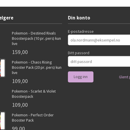
elgere
Din konto
E-postadresse
Pokemon - Destined Rivals
Boosterpack (10 pr. pers) kun
live
159,00
Ditt passord
Pokemon - Chaos Rising
Booster Pack (20 pr. pers) kun
live
Glemt 
109,00
Pokemon - Scarlet & Violet
Boosterpack
109,00
Pokemon - Perfect Order
Booster Pack
99,00