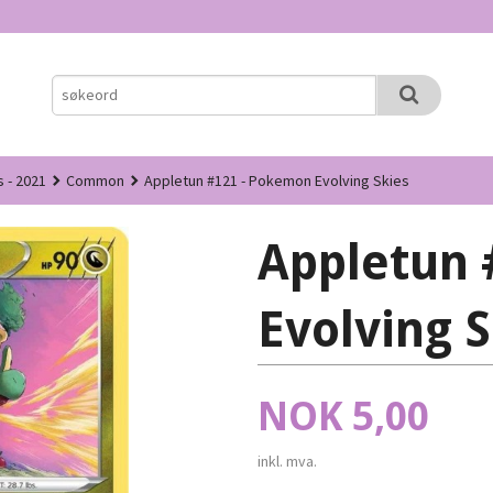
s - 2021
Common
Appletun #121 - Pokemon Evolving Skies
Appletun 
Evolving S
Pris
NOK
5,00
inkl. mva.