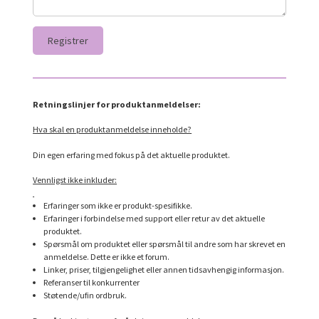
Retningslinjer for produktanmeldelser:
Hva skal en produktanmeldelse inneholde?
Din egen erfaring med fokus på det aktuelle produktet.
Vennligst ikke inkluder:
Erfaringer som ikke er produkt-spesifikke.
Erfaringer i forbindelse med support eller retur av det aktuelle
produktet.
Spørsmål om produktet eller spørsmål til andre som har skrevet en
anmeldelse. Dette er ikke et forum.
Linker, priser, tilgjengelighet eller annen tidsavhengig informasjon.
Referanser til konkurrenter
Støtende/ufin ordbruk.