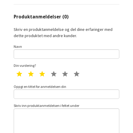
Produktanmeldelser (0)
Skriv en produktanmeldelse og del dine erfaringer med
dette produktet med andre kunder.
Navn
Din vurdering?
1 star
2 star
3 star
4 star
5 star
6 star
Oppgi en tittel for anmeldelsen din
Skriv inn produktanmeldelsen i feltet under