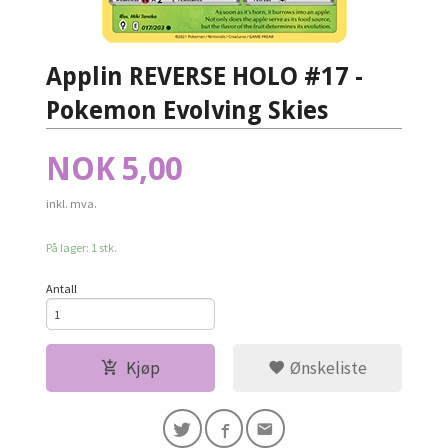
Applin REVERSE HOLO #17 -
Pokemon Evolving Skies
Pris
NOK
5,00
inkl. mva.
På lager: 1 stk.
Antall
Kjøp
Ønskeliste