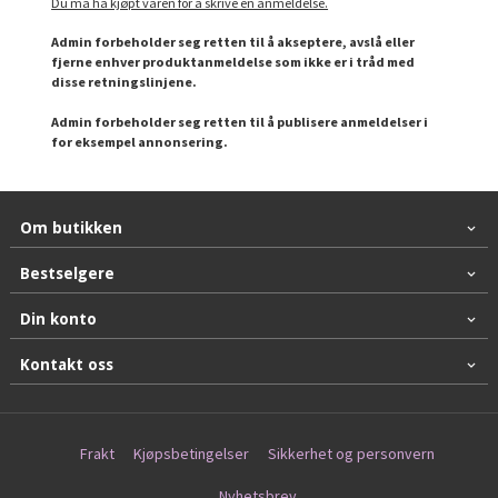
Du må ha kjøpt varen for å skrive en anmeldelse.
Admin forbeholder seg retten til å akseptere, avslå eller
fjerne enhver produktanmeldelse som ikke er i tråd med
disse retningslinjene.
Admin forbeholder seg retten til å publisere anmeldelser i
for eksempel annonsering.
Om butikken
Bestselgere
Din konto
Kontakt oss
Frakt
Kjøpsbetingelser
Sikkerhet og personvern
Nyhetsbrev