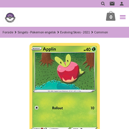
Gå
til
innholdet
0
Forside
Singels - Pokemon engelsk
Evolving Skies - 2021
Common