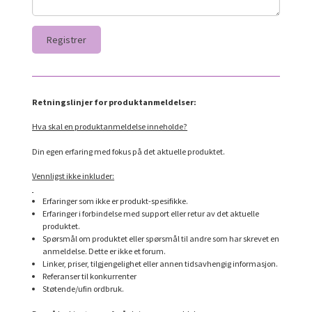
Retningslinjer for produktanmeldelser:
Hva skal en produktanmeldelse inneholde?
Din egen erfaring med fokus på det aktuelle produktet.
Vennligst ikke inkluder:
Erfaringer som ikke er produkt-spesifikke.
Erfaringer i forbindelse med support eller retur av det aktuelle
produktet.
Spørsmål om produktet eller spørsmål til andre som har skrevet en
anmeldelse. Dette er ikke et forum.
Linker, priser, tilgjengelighet eller annen tidsavhengig informasjon.
Referanser til konkurrenter
Støtende/ufin ordbruk.