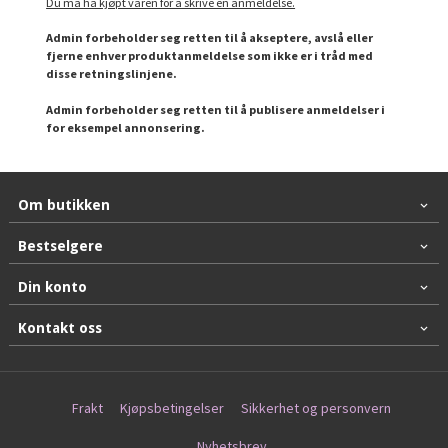
Du må ha kjøpt varen for å skrive en anmeldelse.
Admin forbeholder seg retten til å akseptere, avslå eller
fjerne enhver produktanmeldelse som ikke er i tråd med
disse retningslinjene.
Admin forbeholder seg retten til å publisere anmeldelser i
for eksempel annonsering.
Om butikken
Bestselgere
Din konto
Kontakt oss
Frakt
Kjøpsbetingelser
Sikkerhet og personvern
Nyhetsbrev