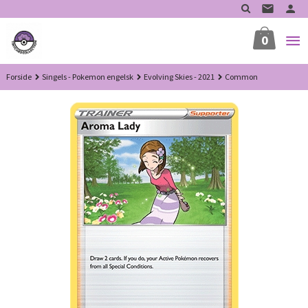
Gå
til
innholdet
0
Forside
Singels - Pokemon engelsk
Evolving Skies - 2021
Common