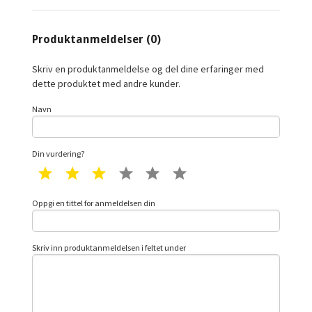
Produktanmeldelser (0)
Skriv en produktanmeldelse og del dine erfaringer med
dette produktet med andre kunder.
Navn
Din vurdering?
1 star
2 star
3 star
4 star
5 star
6 star
Oppgi en tittel for anmeldelsen din
Skriv inn produktanmeldelsen i feltet under