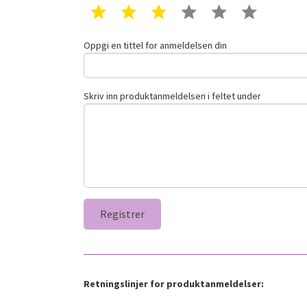
1 star
2 star
3 star
4 star
5 star
6 star
Oppgi en tittel for anmeldelsen din
Skriv inn produktanmeldelsen i feltet under
Retningslinjer for produktanmeldelser: