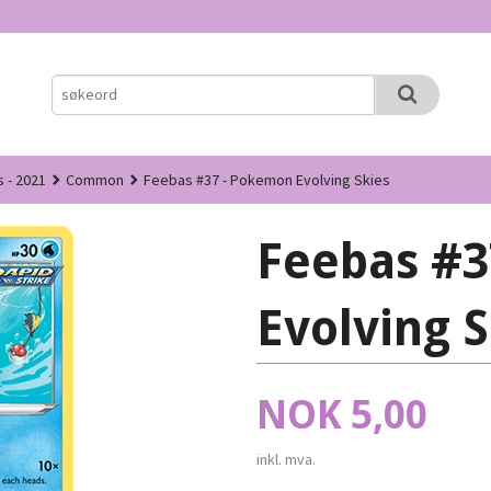
s - 2021
Common
Feebas #37 - Pokemon Evolving Skies
Feebas #3
Evolving S
Pris
NOK
5,00
inkl. mva.