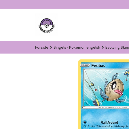
Gå
til
innholdet
Forside
Singels - Pokemon engelsk
Evolving Skie