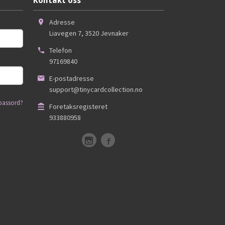
Kontakt oss
Adresse
Liavegen 7
,
3520
Jevnaker
Telefon
97169840
E-postadresse
support@tinycardcollection.no
passord?
Foretaksregisteret
933880958