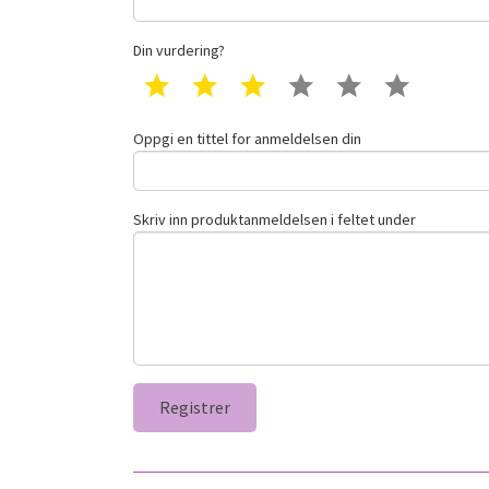
Din vurdering?
1 star
2 star
3 star
4 star
5 star
6 star
Oppgi en tittel for anmeldelsen din
Skriv inn produktanmeldelsen i feltet under