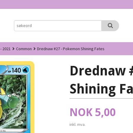
 - 2021
Common
Drednaw #27 - Pokemon Shining Fates
Drednaw 
Shining F
Pris
NOK
5,00
inkl. mva.