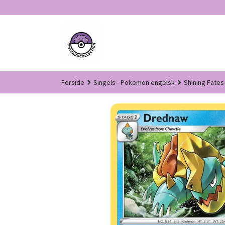
Gå
til
innholdet
Forside
Singels - Pokemon engelsk
Shining Fates