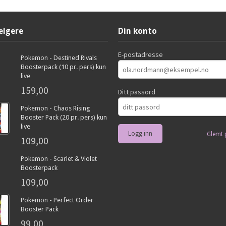
elgere
Din konto
E-postadresse
Pokemon - Destined Rivals
Boosterpack (10 pr. pers) kun
live
159,00
Ditt passord
Pokemon - Chaos Rising
Booster Pack (20 pr. pers) kun
live
Glemt 
109,00
Pokemon - Scarlet & Violet
Boosterpack
109,00
Pokemon - Perfect Order
Booster Pack
99,00