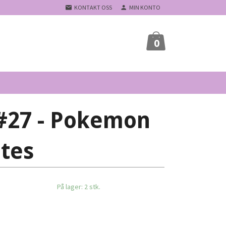
KONTAKT OSS
MIN KONTO
0
#27 - Pokemon
ates
På lager: 2 stk.