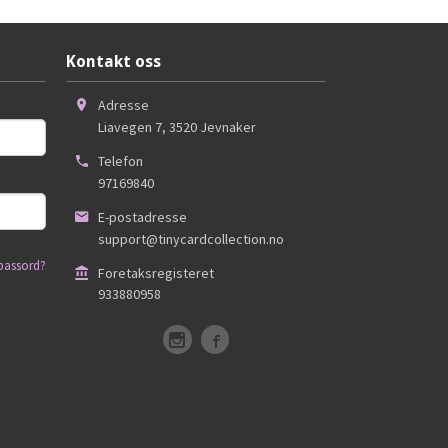
Kontakt oss
Adresse
Liavegen 7
,
3520
Jevnaker
Telefon
97169840
E-postadresse
support@tinycardcollection.no
passord?
Foretaksregisteret
933880958