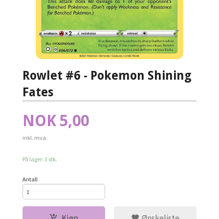
Rowlet #6 - Pokemon Shining
Fates
Pris
NOK
5,00
inkl. mva.
På lager: 3 stk.
Antall
Kjøp
Ønskeliste