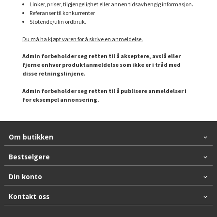
Linker, priser, tilgjengelighet eller annen tidsavhengig informasjon.
Referanser til konkurrenter
Støtende/ufin ordbruk.
Du må ha kjøpt varen for å skrive en anmeldelse.
Admin forbeholder seg retten til å akseptere, avslå eller
fjerne enhver produktanmeldelse som ikke er i tråd med
disse retningslinjene.
Admin forbeholder seg retten til å publisere anmeldelser i
for eksempel annonsering.
Om butikken
Bestselgere
Din konto
Kontakt oss