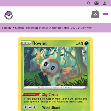
Gå
til
innholdet
0
Forside
Singels - Pokemon engelsk
Shining Fates - 2021
Common