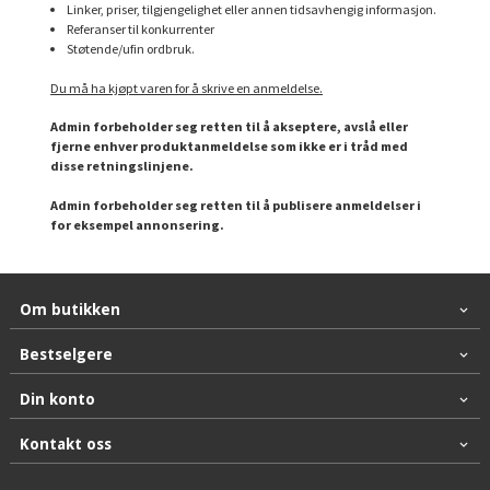
Linker, priser, tilgjengelighet eller annen tidsavhengig informasjon.
Referanser til konkurrenter
Støtende/ufin ordbruk.
Du må ha kjøpt varen for å skrive en anmeldelse.
Admin forbeholder seg retten til å akseptere, avslå eller
fjerne enhver produktanmeldelse som ikke er i tråd med
disse retningslinjene.
Admin forbeholder seg retten til å publisere anmeldelser i
for eksempel annonsering.
Om butikken
Bestselgere
Din konto
Kontakt oss