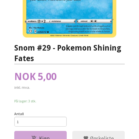
Snom #29 - Pokemon Shining
Fates
Pris
NOK
5,00
inkl. mva.
På lager: 3 stk.
Antall
Kjøp
Ønskeliste