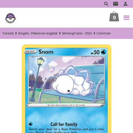
Gå
til
innholdet
0
Forside
Singels - Pokemon engelsk
Shining Fates - 2021
Common