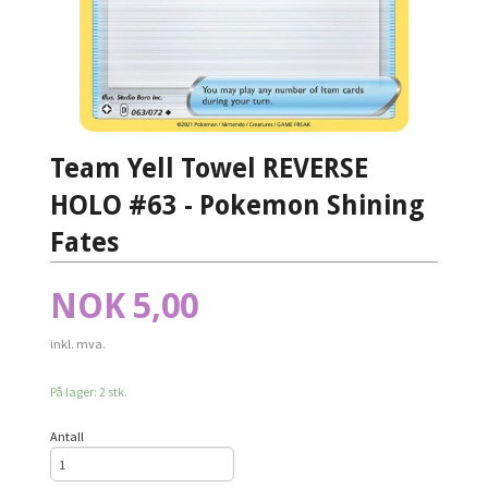
Team Yell Towel REVERSE
HOLO #63 - Pokemon Shining
Fates
Pris
NOK
5,00
inkl. mva.
På lager: 2 stk.
Antall