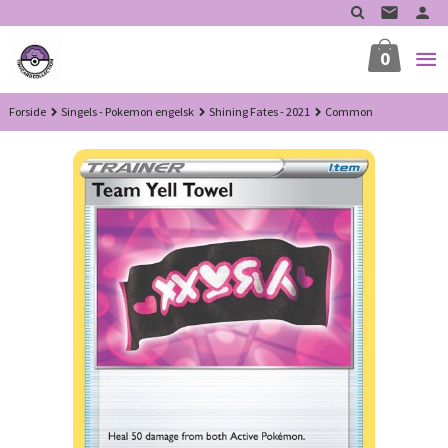
Gå
til
innholdet
0
Forside
Singels - Pokemon engelsk
Shining Fates - 2021
Common