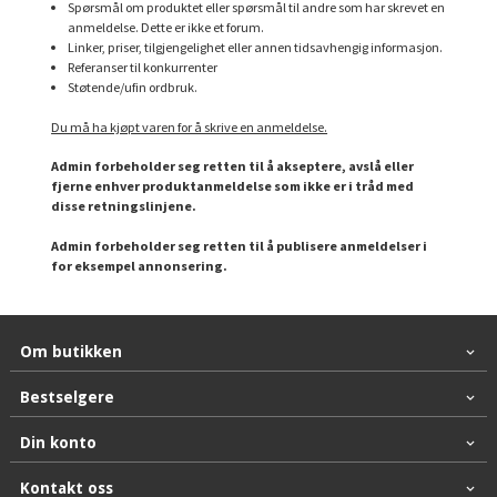
Spørsmål om produktet eller spørsmål til andre som har skrevet en
anmeldelse. Dette er ikke et forum.
Linker, priser, tilgjengelighet eller annen tidsavhengig informasjon.
Referanser til konkurrenter
Støtende/ufin ordbruk.
Du må ha kjøpt varen for å skrive en anmeldelse.
Admin forbeholder seg retten til å akseptere, avslå eller
fjerne enhver produktanmeldelse som ikke er i tråd med
disse retningslinjene.
Admin forbeholder seg retten til å publisere anmeldelser i
for eksempel annonsering.
Om butikken
Bestselgere
Din konto
Kontakt oss