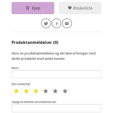
Kjøp
Ønskeliste
Produktanmeldelser (0)
Skriv en produktanmeldelse og del dine erfaringer med
dette produktet med andre kunder.
Navn
Din vurdering?
1 star
2 star
3 star
4 star
5 star
6 star
Oppgi en tittel for anmeldelsen din