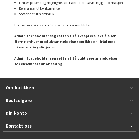
Linker, priser, tilgjengelighet eller annen tidsavhengig informasjon.
Referanser til konkurrenter
Støtende/ufin ordbruk.
Du må ha kjøpt varen for å skrive en anmeldelse.
Admin forbeholder seg retten til å akseptere, avslå eller
fjerne enhver produktanmeldelse som ikke er i tråd med
disse retningslinjene.
Admin forbeholder seg retten til å publisere anmeldelser i
for eksempel annonsering.
Om butikken
Bestselgere
Din konto
Kontakt oss