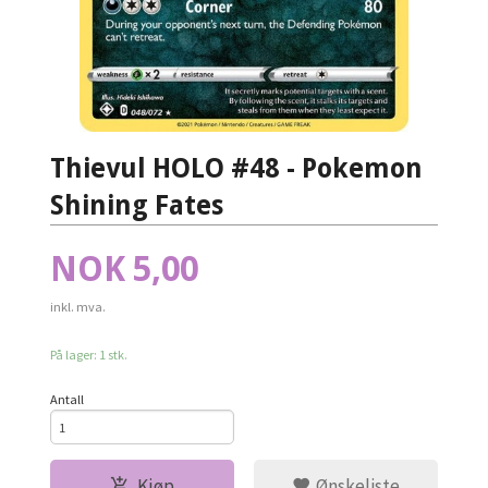
Thievul HOLO #48 - Pokemon
Shining Fates
Pris
NOK
5,00
inkl. mva.
På lager: 1 stk.
Antall
Kjøp
Ønskeliste