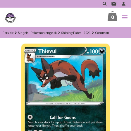
Gå
til
innholdet
0
Forside
Singels - Pokemon engelsk
Shining Fates - 2021
Common