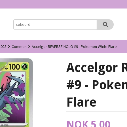
2025
Common
Accelgor REVERSE HOLO #9 - Pokemon White Flare
Accelgor
#9 - Poke
Flare
Pris
NOK
5,00