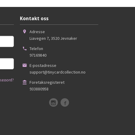
Kontakt oss
Adresse
Liavegen 7
,
3520
Jevnaker
Telefon
97169840
E-postadresse
support@tinycardcollection.no
passord?
Foretaksregisteret
933880958