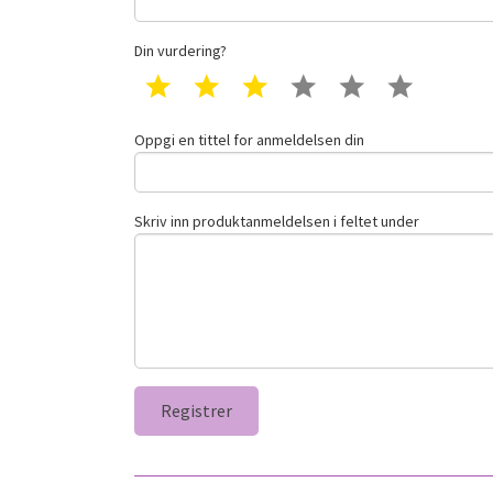
Din vurdering?
1 star
2 star
3 star
4 star
5 star
6 star
Oppgi en tittel for anmeldelsen din
Skriv inn produktanmeldelsen i feltet under