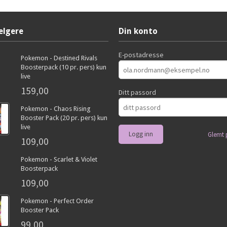
elgere
Din konto
E-postadresse
Pokemon - Destined Rivals
Boosterpack (10 pr. pers) kun
live
159,00
Ditt passord
Pokemon - Chaos Rising
Booster Pack (20 pr. pers) kun
live
Glemt 
109,00
Pokemon - Scarlet & Violet
Boosterpack
109,00
Pokemon - Perfect Order
Booster Pack
99,00