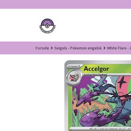
Gå
til
innholdet
Forside
Singels - Pokemon engelsk
White Flare - 