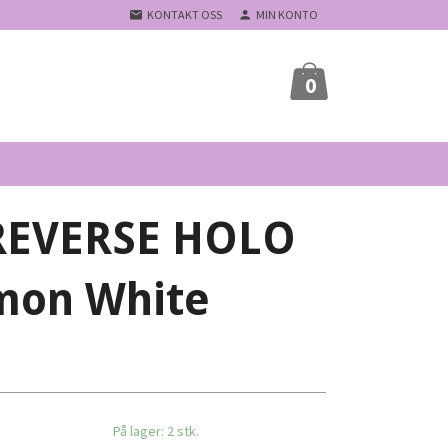
KONTAKT OSS
MIN KONTO
0
 REVERSE HOLO
mon White
På lager: 2 stk.