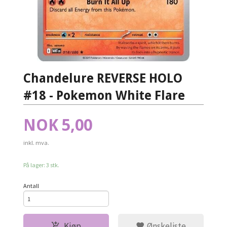
Chandelure REVERSE HOLO
#18 - Pokemon White Flare
Pris
NOK
5,00
inkl. mva.
På lager: 3 stk.
Antall
Kjøp
Ønskeliste