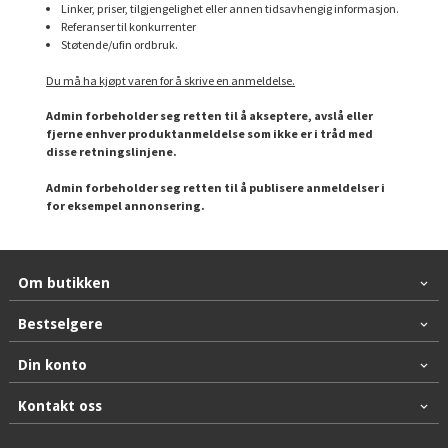
Linker, priser, tilgjengelighet eller annen tidsavhengig informasjon.
Referanser til konkurrenter
Støtende/ufin ordbruk.
Du må ha kjøpt varen for å skrive en anmeldelse.
Admin forbeholder seg retten til å akseptere, avslå eller
fjerne enhver produktanmeldelse som ikke er i tråd med
disse retningslinjene.
Admin forbeholder seg retten til å publisere anmeldelser i
for eksempel annonsering.
Om butikken
Bestselgere
Din konto
Kontakt oss