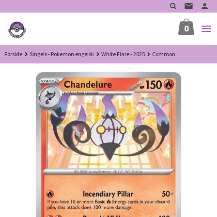
Gå
til
innholdet
0
Forside
Singels - Pokemon engelsk
White Flare - 2025
Common