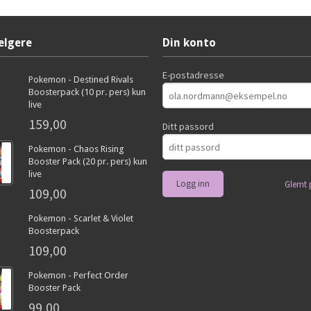
elgere
Din konto
E-postadresse
Pokemon - Destined Rivals
Boosterpack (10 pr. pers) kun
live
159,00
Ditt passord
Pokemon - Chaos Rising
Booster Pack (20 pr. pers) kun
live
Glemt 
109,00
Pokemon - Scarlet & Violet
Boosterpack
109,00
Pokemon - Perfect Order
Booster Pack
99,00