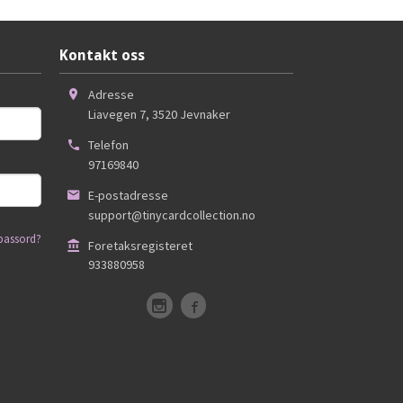
Kontakt oss
Adresse
Liavegen 7
,
3520
Jevnaker
Telefon
97169840
E-postadresse
support@tinycardcollection.no
passord?
Foretaksregisteret
933880958