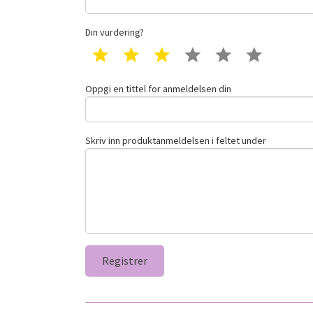
Din vurdering?
1 star
2 star
3 star
4 star
5 star
6 star
Oppgi en tittel for anmeldelsen din
Skriv inn produktanmeldelsen i feltet under