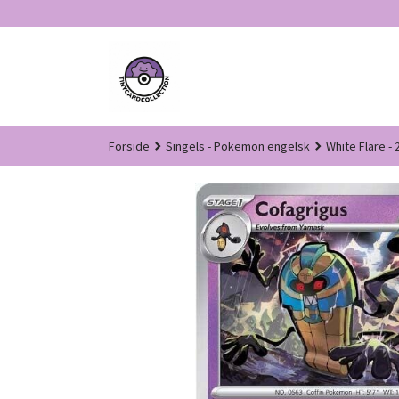
Gå
til
innholdet
Forside
Singels - Pokemon engelsk
White Flare - 