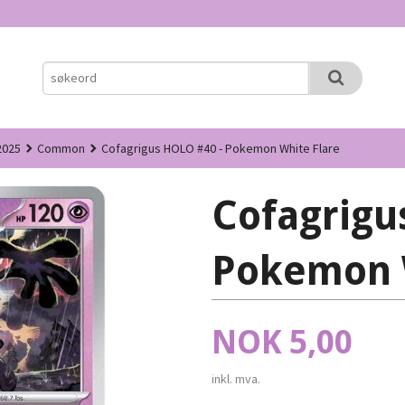
2025
Common
Cofagrigus HOLO #40 - Pokemon White Flare
Cofagrigu
Pokemon 
Pris
NOK
5,00
inkl. mva.