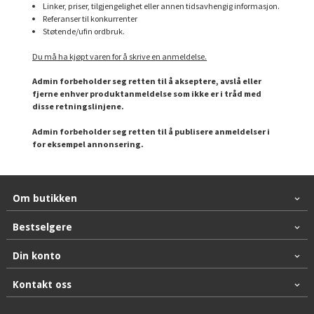
Linker, priser, tilgjengelighet eller annen tidsavhengig informasjon.
Referanser til konkurrenter
Støtende/ufin ordbruk.
Du må ha kjøpt varen for å skrive en anmeldelse.
Admin forbeholder seg retten til å akseptere, avslå eller
fjerne enhver produktanmeldelse som ikke er i tråd med
disse retningslinjene.
Admin forbeholder seg retten til å publisere anmeldelser i
for eksempel annonsering.
Om butikken
Bestselgere
Din konto
Kontakt oss