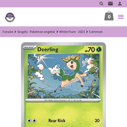
Gå
til
innholdet
0
Forside
Singels - Pokemon engelsk
White Flare - 2025
Common