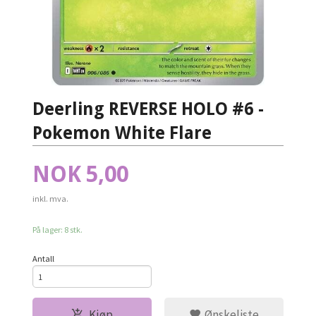
Deerling REVERSE HOLO #6 -
Pokemon White Flare
Pris
NOK
5,00
inkl. mva.
På lager: 8 stk.
Antall
Kjøp
Ønskeliste