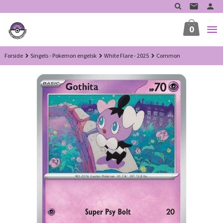
Gå
til
innholdet
0
Forside
Singels - Pokemon engelsk
White Flare - 2025
Common