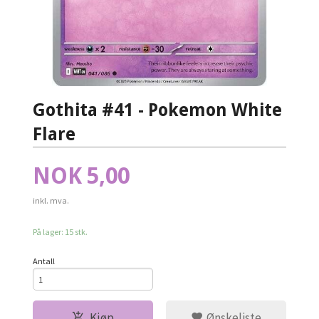
Gothita #41 - Pokemon White
Flare
Pris
NOK
5,00
inkl. mva.
På lager: 15 stk.
Antall
Kjøp
Ønskeliste