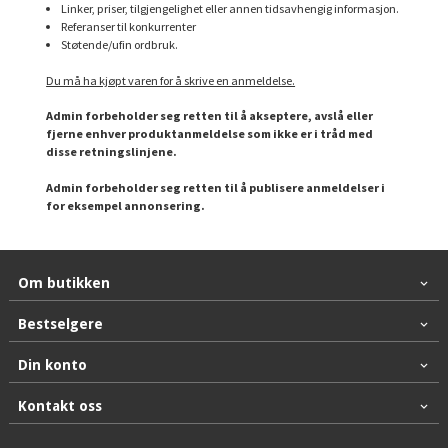
Linker, priser, tilgjengelighet eller annen tidsavhengig informasjon.
Referanser til konkurrenter
Støtende/ufin ordbruk.
Du må ha kjøpt varen for å skrive en anmeldelse.
Admin forbeholder seg retten til å akseptere, avslå eller
fjerne enhver produktanmeldelse som ikke er i tråd med
disse retningslinjene.
Admin forbeholder seg retten til å publisere anmeldelser i
for eksempel annonsering.
Om butikken
Bestselgere
Din konto
Kontakt oss