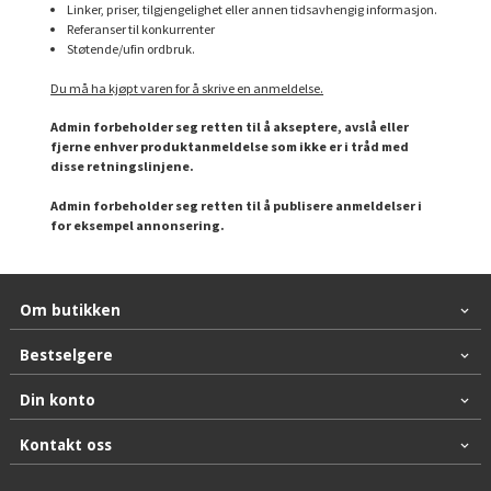
Linker, priser, tilgjengelighet eller annen tidsavhengig informasjon.
Referanser til konkurrenter
Støtende/ufin ordbruk.
Du må ha kjøpt varen for å skrive en anmeldelse.
Admin forbeholder seg retten til å akseptere, avslå eller
fjerne enhver produktanmeldelse som ikke er i tråd med
disse retningslinjene.
Admin forbeholder seg retten til å publisere anmeldelser i
for eksempel annonsering.
Om butikken
Bestselgere
Din konto
Kontakt oss