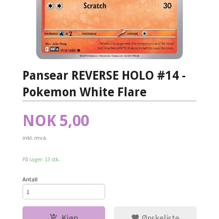
Pansear REVERSE HOLO #14 -
Pokemon White Flare
Pris
NOK
5,00
inkl. mva.
På lager: 13 stk.
Antall
Kjøp
Ønskeliste