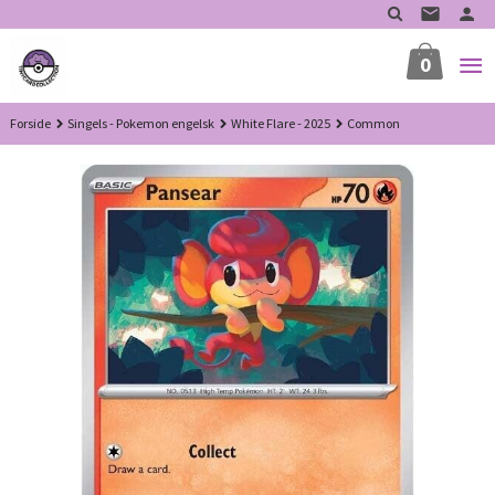
Gå
til
innholdet
0
Forside
Singels - Pokemon engelsk
White Flare - 2025
Common