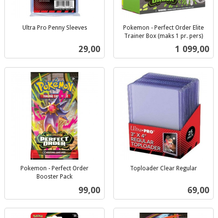
Ultra Pro Penny Sleeves
Pokemon - Perfect Order Elite
inkl.
Trainer Box (maks 1 pr. pers)
inkl.
mva.
Pris
Pris
29,00
1 099,00
mva.
Pokemon - Perfect Order
Toploader Clear Regular
inkl.
Booster Pack
inkl.
mva.
Pris
Pris
99,00
69,00
mva.