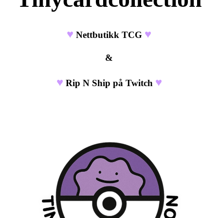
♥
♥
Nettbutikk TCG
&
♥
♥
Rip N Ship på Twitch