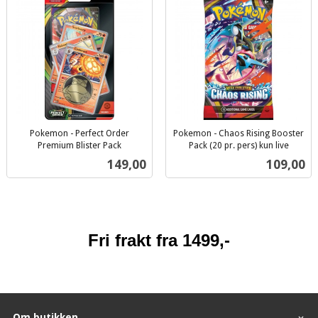
Pokemon - Perfect Order
Pokemon - Chaos Rising Booster
Premium Blister Pack
Pack (20 pr. pers) kun live
inkl.
inkl.
Pris
Pris
149,00
109,00
mva.
mva.
Fri frakt fra 1499,-
Om butikken