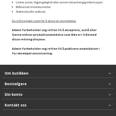
Linker, priser, tilgjengelighet eller annen tidsavhengig informasjon.
Referanser til konkurrenter
Støtende/ufin ordbruk.
Du må ha kjøpt varen for å skrive en anmeldelse.
Admin forbeholder seg retten til å akseptere, avslå eller
fjerne enhver produktanmeldelse som ikke er i tråd med
disse retningslinjene.
Admin forbeholder seg retten til å publisere anmeldelser i
for eksempel annonsering.
Om butikken
Bestselgere
Din konto
Kontakt oss