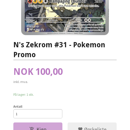
N's Zekrom #31 - Pokemon
Promo
Pris
NOK
100,00
inkl. mva.
På lager: 1 stk.
Antall
Kjøp
Ønskeliste