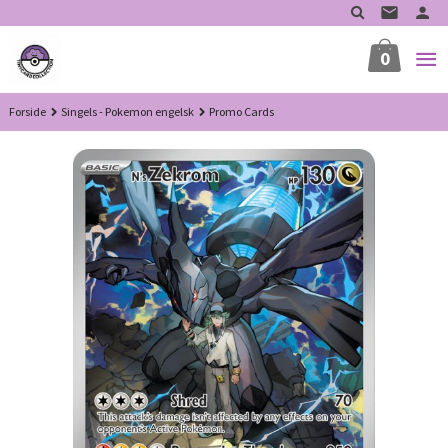
Gå
til
innholdet
0
Forside
Singels - Pokemon engelsk
Promo Cards